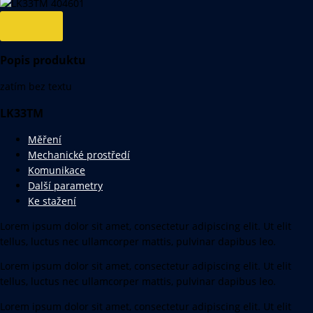
Popis produktu
zatím bez textu
LK33TM
Měření
Mechanické prostředí
Komunikace
Další parametry
Ke stažení
Lorem ipsum dolor sit amet, consectetur adipiscing elit. Ut elit
tellus, luctus nec ullamcorper mattis, pulvinar dapibus leo.
Lorem ipsum dolor sit amet, consectetur adipiscing elit. Ut elit
tellus, luctus nec ullamcorper mattis, pulvinar dapibus leo.
Lorem ipsum dolor sit amet, consectetur adipiscing elit. Ut elit