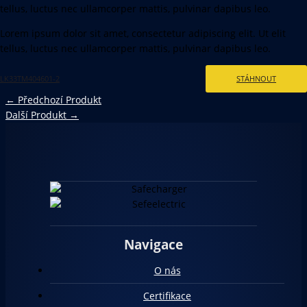
tellus, luctus nec ullamcorper mattis, pulvinar dapibus leo.
Lorem ipsum dolor sit amet, consectetur adipiscing elit. Ut elit
tellus, luctus nec ullamcorper mattis, pulvinar dapibus leo.
LK33TM404601-2
STÁHNOUT
←
Předchozí Produkt
Další Produkt
→
Navigace
O nás
Certifikace