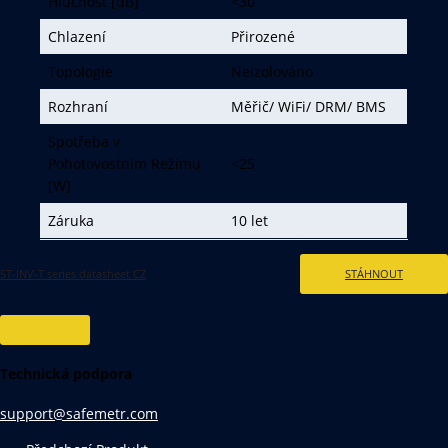
Hlučnost [dB]
<30
Chlazení
Přirozené
Topologie
Neizolováno
Rozhraní
Měřič/ WiFi/ DRM/ BMS
Spotřeba v
Pohotovostním Režimu
<25
[W]
Záruka
10 let
ST-INV-T series datasheet CZ
STÁHNOUT
Technická podpora
support@safemetr.com