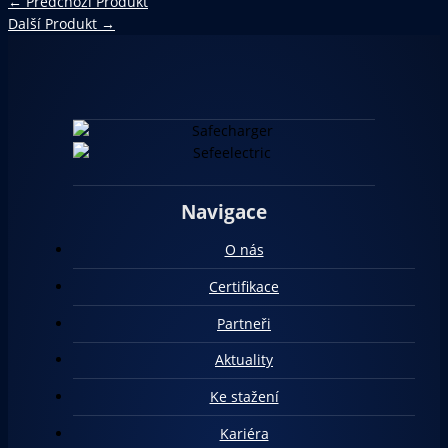
←
Předchozí Produkt
Další Produkt
→
Navigace
O nás
Certifikace
Partneři
Aktuality
Ke stažení
Kariéra