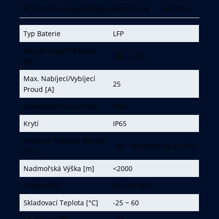
Účinnost Nabíjení/Vybíjení Baterie [%]
97,5/96,5
Typ Baterie
LFP
Rozsah Napětí Baterie
180 ~ 600
[V]
Max. Nabíjecí/Vybíjecí
25
Proud [A]
Komunikační Rozhraní
CAN
Krytí
IP65
Provozní Teplotní Rozsah
-25 ~ 60 (derating at >45)
[°C]
Nadmořská Výška [m]
<2000
Vlhkost [%]
0 ~ 100 (RH)
Skladovací Teplota [°C]
-25 ~ 60