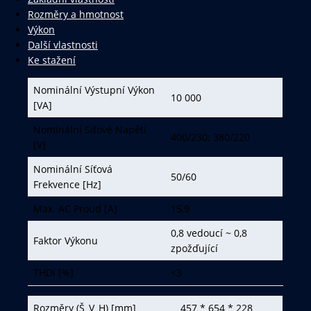
Rozměry a hmotnost
Výkon
Další vlastnosti
Ke stažení
Nominální Výstupní Výkon
10 000
[VA]
Nominální Síťové Napětí
400/230; 380/220
[V]
Nominální Síťová
50/60
Frekvence [Hz]
Max. AC Proud [A]
15,9
0,8 vedoucí ~ 0,8
Faktor Výkonu
zpožďující
THDi [%]
<3
Rozměry (Š_V_H) [mm]
457 * 654 * 228