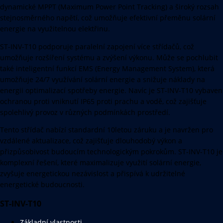
dynamické MPPT (Maximum Power Point Tracking) a široký rozsah
stejnosměrného napětí, což umožňuje efektivní přeměnu solární
energie na využitelnou elektřinu.
ST-INV-T10 podporuje paralelní zapojení více střídačů, což
umožňuje rozšíření systému a zvýšení výkonu. Může se pochlubit
také inteligentní funkcí EMS (Energy Management System), která
umožňuje 24/7 využívání solární energie a snižuje náklady na
energii optimalizací spotřeby energie. Navíc je ST-INV-T10 vybaven
ochranou proti vniknutí IP65 proti prachu a vodě, což zajišťuje
spolehlivý provoz v různých podmínkách prostředí.
Tento střídač nabízí standardní 10letou záruku a je navržen pro
vzdálené aktualizace, což zajišťuje dlouhodobý výkon a
přizpůsobivost budoucím technologickým pokrokům. ST-INV-T10 je
komplexní řešení, které maximalizuje využití solární energie,
zvyšuje energetickou nezávislost a přispívá k udržitelné
energetické budoucnosti.
ST-INV-T10
Základní vlastnosti