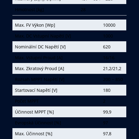
Hmotnost [kg]
28
Max. FV Výkon [Wp]
10000
Max. DC Vstupní Napětí [V]
1000
Nominální DC Napětí [V]
620
Max. Vstupní Proud [A]
16/16
Max. Zkratový Proud [A]
21,2/21,2
Rozsah MPPT Napětí [V]
200 ~ 850
Startovací Napětí [V]
180
Počet MPPT
2
Účinnost MPPT [%]
99,9
Evropská Účinnost [%]
97
Max. Účinnost [%]
97,8